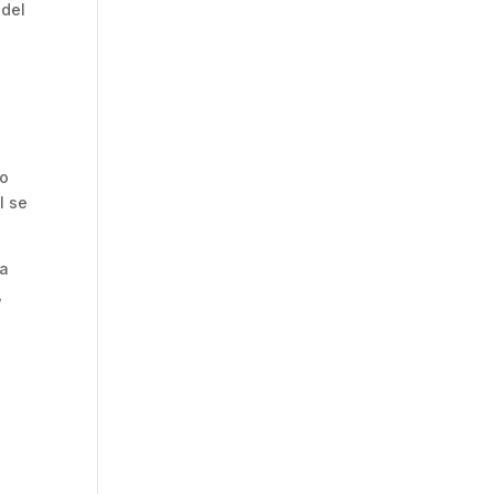
 del
lo
l se
la
,