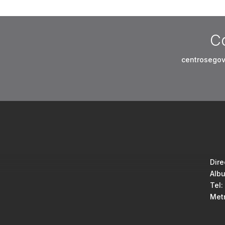
C
centrosego
Dire
Albu
Tel:
Metr