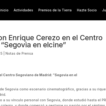
Inicio
Actividades
Premios de la Tierra
Hazte Socio
Ju
on Enrique Cerezo en el Centro
“Segovia en elcine”
25
|
Notas de Prensa
l Centro Segoviano de Madrid: “Segovia en el
 de Segovia como escenario cinematográfico, gracias a su riqu
rid.
no a su vínculo personal con Segovia, donde estudió hasta el P
el colegio, y donde comenzó a gestarse su pasión por el séptimo