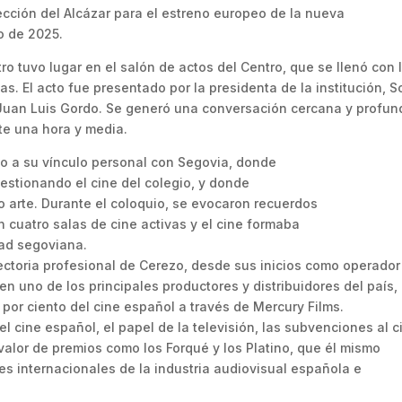
ección del Alcázar para el estreno europeo de la nueva
o de 2025.
tro tuvo lugar en el salón de actos del Centro, que se llenó con 
. El acto fue presentado por la presidenta de la institución, S
 Juan Luis Gordo. Se generó una conversación cercana y profun
te una hora y media.
no a su vínculo personal con Segovia, donde
gestionando el cine del colegio, y donde
 arte. Durante el coloquio, se evocaron recuerdos
cuatro salas de cine activas y el cine formaba
dad segoviana.
yectoria profesional de Cerezo, desde sus inicios como operador
en uno de los principales productores y distribuidores del país,
por ciento del cine español a través de Mercury Films.
el cine español, el papel de la televisión, las subvenciones al c
 valor de premios como los Forqué y los Platino, que él mismo
es internacionales de la industria audiovisual española e